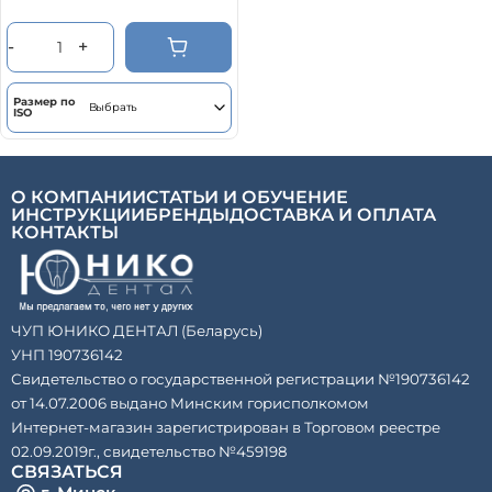
товар
имеет
риск образования уступов.
несколько
-
+
вариаций.
Опции
можно
выбрать
Размер по
на
ISO
странице
товара.
О КОМПАНИИ
СТАТЬИ И ОБУЧЕНИЕ
ИНСТРУКЦИИ
БРЕНДЫ
ДОСТАВКА И ОПЛАТА
КОНТАКТЫ
ЧУП ЮНИКО ДЕНТАЛ (Беларусь)
УНП 190736142
Свидетельство о государственной регистрации №190736142
от 14.07.2006 выдано Минским горисполкомом
Интернет-магазин зарегистрирован в Торговом реестре
02.09.2019г., свидетельство №459198
СВЯЗАТЬСЯ