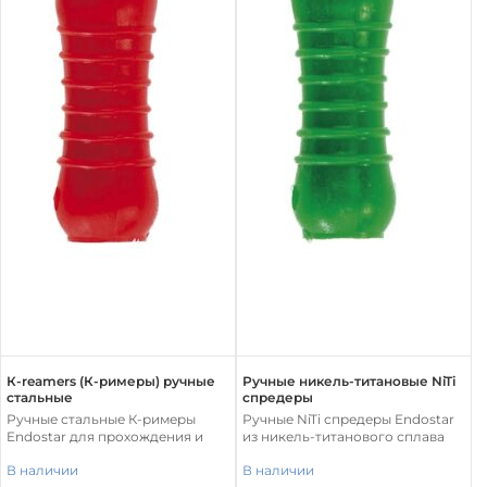
К-reamers (К-римеры) ручные
Ручные никель-титановые NiTi
стальные
спредеры
Ручные стальные К-римеры
Ручные NiTi спредеры Endostar
Endostar для прохождения и
из никель-титанового сплава
расширения корневых каналов.
для латеральной конденсации
В наличии
В наличии
Изготовлены из
гуттаперчевых штифтов.