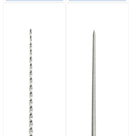
выбрать
выбрать
на
на
странице
странице
товара.
товара.