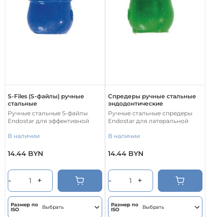
S-Files (S-файлы) ручные
Спредеры ручные стальные
стальные
эндодонтические
Ручные стальные S-файлы
Ручные стальные спредеры
Endostar для эффективной
Endostar для латеральной
обработки и расширения
конденсации гуттаперчевых
В наличии
В наличии
корневых каналов. Двойная S-
штифтов, 6 шт./уп.
образная режущая кромка
обеспечивает высокую
14.44
BYN
14.44
BYN
Этот
Этот
режущую способность и
товар
товар
эффективное удаление
имеет
имеет
дентинных опилок.
-
+
-
+
несколько
несколько
вариаций.
вариаций.
Опции
Опции
Размер по
Размер по
ISO
ISO
можно
можно