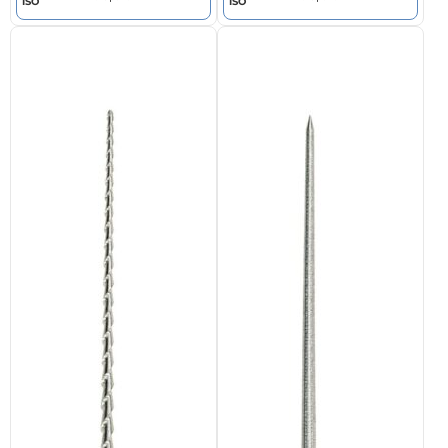
ISO
ISO
можно
можно
выбрать
выбрать
на
на
странице
странице
товара.
товара.