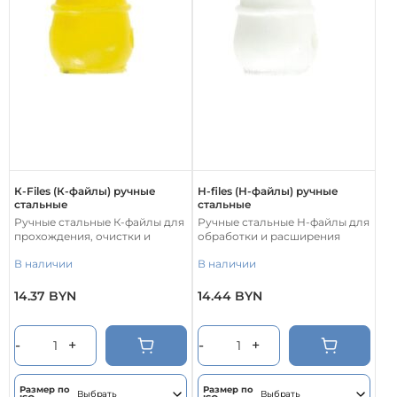
К-Files (К-файлы) ручные
H-files (Н-файлы) ручные
стальные
стальные
Ручные стальные К-файлы для
Ручные стальные Н-файлы для
прохождения, очистки и
обработки и расширения
формирования корневых
корневых каналов. Обладают
В наличии
В наличии
каналов. Изготовлены из
высокой режущей
высококачественной
способностью и эффективно
нержавеющей стали и
удаляют дентинные опилки, 6
14.37
BYN
14.44
BYN
Этот
Этот
подходят для первичной и
шт./уп.
товар
товар
основной эндодонтической
имеет
имеет
обработки.
-
+
-
+
несколько
несколько
вариаций.
вариаций.
Опции
Опции
Размер по
Размер по