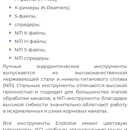
К-римеры (K-Reamers);
S-файлы;
спредеры;
NiTi К-файлы;
NiTi Н-файлы;
NiTi S-файлы;
NiTi спредеры.
Ручные эндодонтические инструменты
выпускаются из высококачественной
нержавеющей стали и никель-титанового сплава
(NiTi). Стальные инструменты отличаются высокой
прочностью и подходят для большинства этапов
обработки каналов, а NiTi-инструменты благодаря
высокой гибкости значительно облегчают работу
в искривленных и узких корневых каналах.
Все инструменты Endostar имеют цветовую
маркировку ISO, удобную эргономичную ручку и