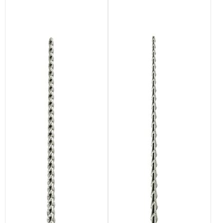
выбрать
выбрать
на
на
странице
странице
товара.
товара.