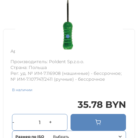
Арт.
0ce0c9d8824b
Производитель: Poldent Sp.z.o.o.
Страна: Польша
Рег. уд. № ИМ-7.116908 (машинные) - бессрочное;
№ ИМ-7.107747/2411 (ручные) - бессрочное
В наличии
35.78 BYN
-
+
Размер по ISO