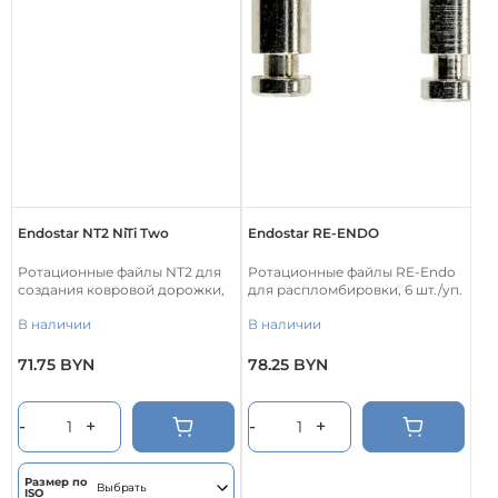
Endostar NT2 NiTi Two
Endostar RE-ENDO
Ротационные файлы NT2 для
Ротационные файлы RE-Endo
создания ковровой дорожки,
для распломбировки, 6 шт./уп.
6 шт./уп.
В наличии
В наличии
71.75
BYN
78.25
BYN
Этот
товар
имеет
-
+
-
+
несколько
вариаций.
Опции
Размер по
ISO