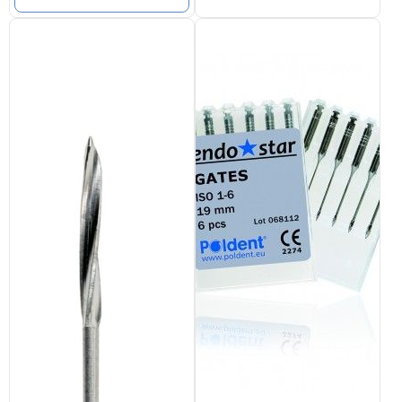
можно
выбрать
на
странице
товара.