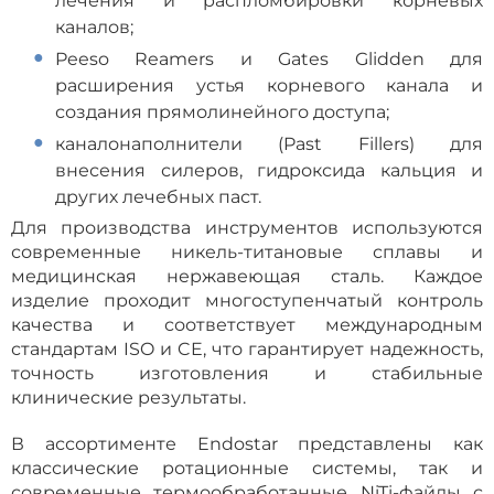
лечения и распломбировки корневых
каналов;
Peeso Reamers и Gates Glidden для
расширения устья корневого канала и
создания прямолинейного доступа;
каналонаполнители (Past Fillers) для
внесения силеров, гидроксида кальция и
других лечебных паст.
Для производства инструментов используются
современные никель-титановые сплавы и
медицинская нержавеющая сталь. Каждое
изделие проходит многоступенчатый контроль
качества и соответствует международным
стандартам ISO и CE, что гарантирует надежность,
точность изготовления и стабильные
клинические результаты.
В ассортименте Endostar представлены как
классические ротационные системы, так и
современные термообработанные NiTi-файлы с