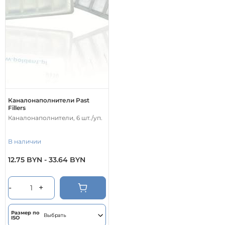
Каналонаполнители Past
Fillers
Каналонаполнители, 6 шт./уп.
В наличии
12.75
BYN
-
33.64
BYN
Этот
товар
имеет
-
+
несколько
вариаций.
Опции
Размер по
ISO
можно