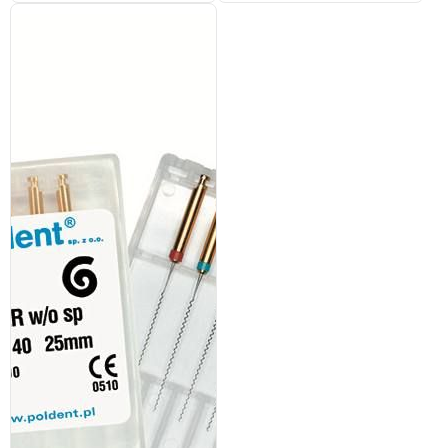
выбрать
на
странице
товара.