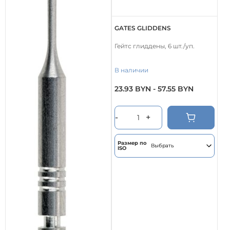
GATES GLIDDENS
Гейтс глиддены, 6 шт./уп.
В наличии
23.93
BYN
-
57.55
BYN
Этот
товар
имеет
-
+
несколько
вариаций.
Опции
Размер по
ISO
можно
выбрать
на
странице
товара.