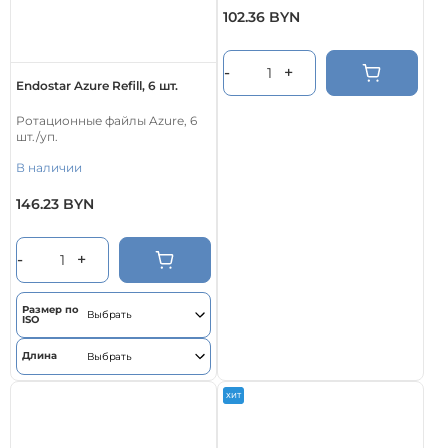
102.36
BYN
-
+
Endostar Azure Refill, 6 шт.
Ротационные файлы Azure, 6
шт./уп.
В наличии
146.23
BYN
Этот
товар
имеет
-
+
несколько
вариаций.
Опции
Размер по
ISO
можно
выбрать
Длина
на
странице
ХИТ
товара.