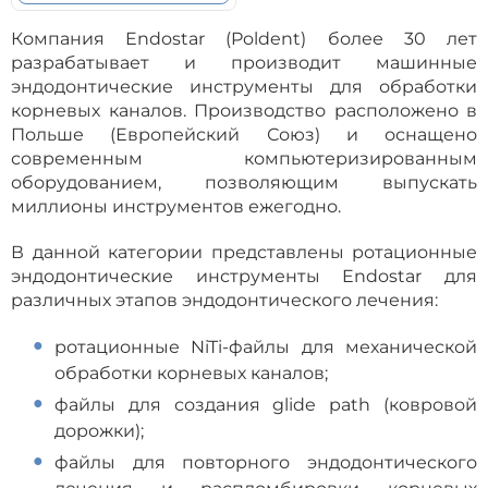
выбрать
Компания Endostar (Poldent) более 30 лет
на
разрабатывает и производит машинные
странице
эндодонтические инструменты для обработки
товара.
корневых каналов. Производство расположено в
Польше (Европейский Союз) и оснащено
современным компьютеризированным
оборудованием, позволяющим выпускать
миллионы инструментов ежегодно.
В данной категории представлены ротационные
эндодонтические инструменты Endostar для
различных этапов эндодонтического лечения:
ротационные NiTi-файлы для механической
обработки корневых каналов;
файлы для создания glide path (ковровой
дорожки);
файлы для повторного эндодонтического