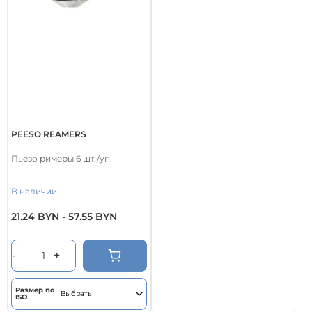
PEESO REAMERS
Пьезо римеры 6 шт./уп.
В наличии
21.24
BYN
-
57.55
BYN
Этот
товар
имеет
-
+
несколько
вариаций.
Опции
Размер по
ISO
можно