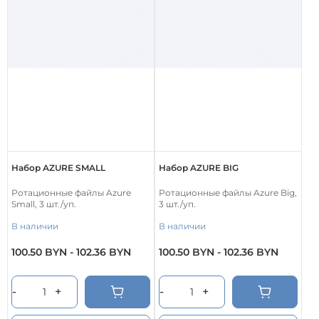
Набор AZURE SMALL
Набор AZURE BIG
Ротационные файлы Azure
Ротационные файлы Azure Big,
Small, 3 шт./уп.
3 шт./уп.
В наличии
В наличии
100.50
BYN
-
102.36
BYN
100.50
BYN
-
102.36
BYN
Этот
Этот
товар
товар
имеет
имеет
-
+
-
+
несколько
несколько
вариаций.
вариаций.