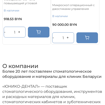
повышающий угловой
Микроскоп операционный с
наконечник с передачей 1:5,
джостиками управления
В наличии
LED-подсветкой и
миниатюрной головкой.
В наличии
Развивает скорость до 200
918.53
BYN
000 об/мин, сохраняя высокий
90 000.00
BYN
крутящий момент и точный
контроль препарирования.
-
+
Оснащен немецкими
керамическими
-
+
подшипниками,
четырехточечным спреем,
системой Clean Head и
рассчитан на стерилизацию
при температуре 134 °C.
О компании
Более 20 лет поставляем стоматологическое
оборудование и материалы для клиник Беларуси
«ЮНИКО-ДЕНТАЛ» — поставщик
стоматологического оборудования, инструментов
и расходных материалов для клиник,
стоматологических кабинетов и зуботехнических