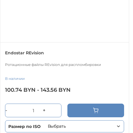
Endostar REvision
Ротационные файлы REvision для распломбировки
В наличии
Этот
100.74
BYN
-
143.56
BYN
товар
имеет
несколько
вариаций.
-
+
Опции
можно
выбрать
на
Размер по ISO
странице