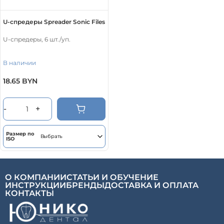
U-спредеры Spreader Sonic Files
U-спредеры, 6 шт./уп.
В наличии
Этот
18.65
BYN
товар
имеет
несколько
-
+
вариаций.
Опции
можно
выбрать
Размер по
на
ISO
странице
товара.
О КОМПАНИИ
СТАТЬИ И ОБУЧЕНИЕ
ИНСТРУКЦИИ
БРЕНДЫ
ДОСТАВКА И ОПЛАТА
КОНТАКТЫ