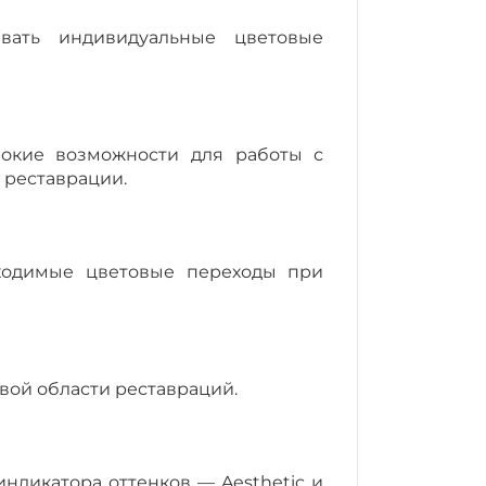
вать индивидуальные цветовые
ирокие возможности для работы с
 реставрации.
бходимые цветовые переходы при
евой области реставраций.
ндикатора оттенков — Aesthetic и