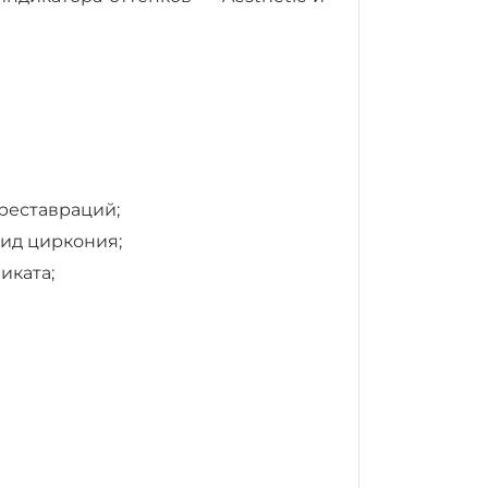
реставраций;
ид циркония;
иката;