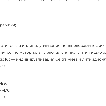
рамики;
;
тетическая индивидуализация цельнокерамических 
ические материалы, включая силикат лития и диокс
c Kit — индивидуализация Celtra Press и литийдисил
na.
DE9;
1–PD6;
EE6;