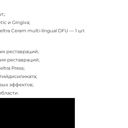
т.;
tic и Gingiva;
ra Ceram multi-lingual DFU — 1 шт.
их реставраций;
ия реставраций;
tra Press;
тийдисиликата;
вых эффектов;
бласти.