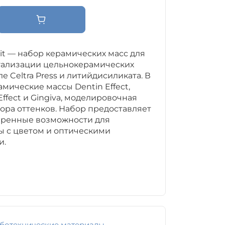
 Kit — набор керамических масс для
уализации цельнокерамических
е Celtra Press и литийдисиликата. В
амические массы Dentin Effect,
Effect и Gingiva, моделировочная
тора оттенков. Набор предоставляет
иренные возможности для
ы с цветом и оптическими
и.
ботехнические материалы
,