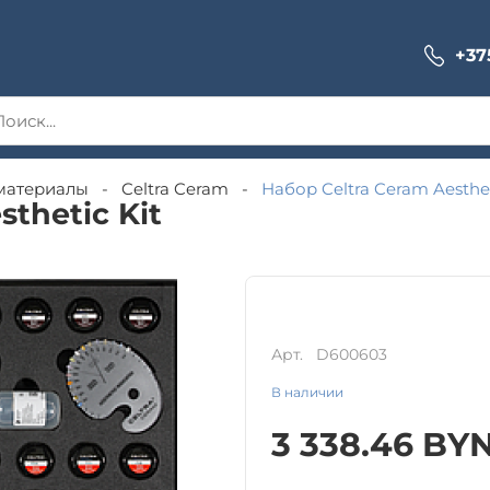
+37
материалы
-
Celtra Ceram
-
Набор Celtra Ceram Aesthet
thetic Kit
Арт.
D600603
В наличии
3 338.46
BY