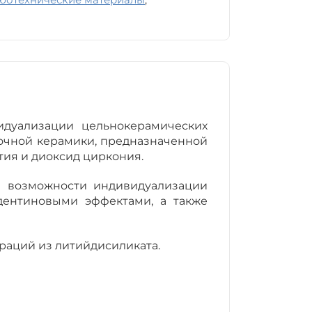
идуализации цельнокерамических
вочной керамики, предназначенной
тия и диоксид циркония.
е возможности индивидуализации
дентиновыми эффектами, а также
враций из литийдисиликата.