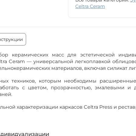
Celtra Ceram
струкции
набор керамических масс для эстетической индив
eltra Ceram — универсальной легкоплавкой облицо
ельнокерамических материалов, включая силикат ли
зубных техников, которым необходимы расширенны
работать с цветом, прозрачностью, эмалевыми и 
аней.
ьной характеризации каркасов Celtra Press и реста
ндивидуализации