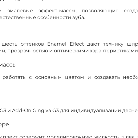
 эмалевые эффект-массы, позволяющие созда
естественные особенности зуба.
и шесть оттенков Enamel Effect дают технику ш
, прозрачностью и оптическими характеристиками
массы
 работать с основным цветом и создавать нео
DG3 и Add-On Gingiva G3 для индивидуализации десн
оре
мплект содержит моделировочную жидкость и два и