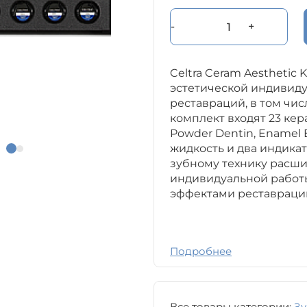
-
+
Celtra Ceram Aesthetic
эстетической индивид
реставраций, в том числ
комплект входят 23 кер
Powder Dentin, Enamel 
жидкость и два индика
зубному технику расш
индивидуальной работ
эффектами реставраци
Подробнее
Все товары категории:
Зу